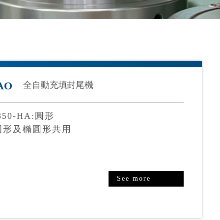
AO
全自動充填封尾機
50-HA:圓形
O:圓形及橢圓形共用
See more