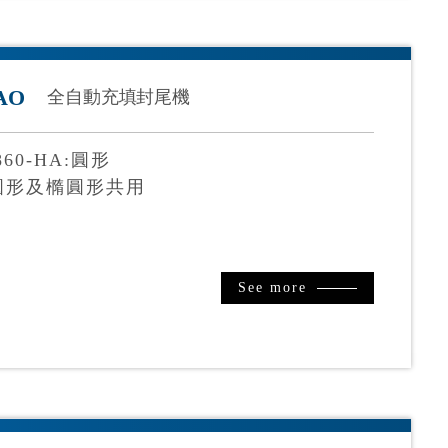
AO
全自動充填封尾機
60-HA:圓形
O:圓形及橢圓形共用
See more