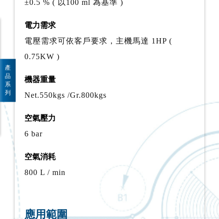
±0.5 % ( 以100 ml 為基準 )
電力需求
電壓需求可依客戶要求，主機馬達 1HP (
0.75KW )
產
品
機器重量
系
列
Net.550kgs /Gr.800kgs
空氣壓力
6 bar
空氣消耗
800 L / min
應用範圍