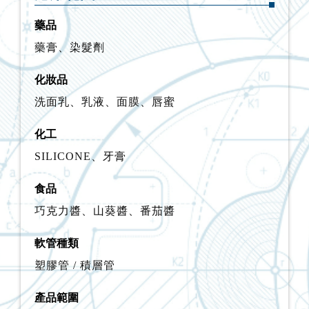
藥品
藥膏、染髮劑
化妝品
洗面乳、乳液、面膜、唇蜜
化工
SILICONE、牙膏
食品
巧克力醬、山葵醬、番茄醬
軟管種類
塑膠管 / 積層管
產品範圍